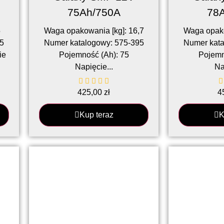
75Ah/750A
78
5
Waga opakowania [kg]: 16,7
Waga opako
5
Numer katalogowy: 575-395
Numer kata
ie
Pojemność (Ah): 75
Pojemn
Napięcie...
Na
425,00
zł
4
Kup teraz
K