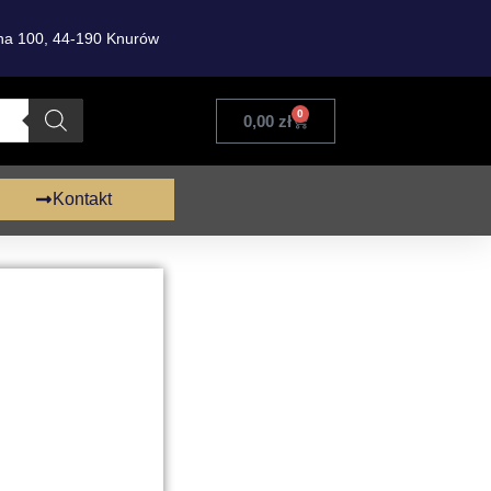
ona 100, 44-190 Knurów
0
0,00
zł
Kontakt