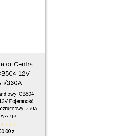
ator Centra
CB504 12V
Ah/360A
andlowy: CB504
 12V Pojemność:
rozruchowy: 360A
ryzacja:...
60,00
zł