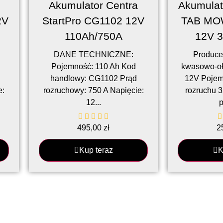
Akumulator Centra
Akumulato
2V
StartPro CG1102 12V
TAB MO
110Ah/750A
12V 
DANE TECHNICZNE:
Produce
Pojemność: 110 Ah Kod
kwasowo-oł
handlowy: CG1102 Prąd
12V Pojem
e:
rozruchowy: 750 A Napięcie:
rozruchu 
12...
p
495,00
zł
2
Kup teraz
K