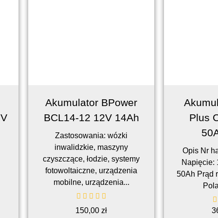
Akumulator BPower
Akumul
2V
BCL14-12 12V 14Ah
Plus 
50
Zastosowania: wózki
inwalidzkie, maszyny
Opis Nr h
czyszczące, łodzie, systemy
Napięcie:
fotowoltaiczne, urządzenia
50Ah Prąd 
mobilne, urządzenia...
Pola
150,00
zł
3