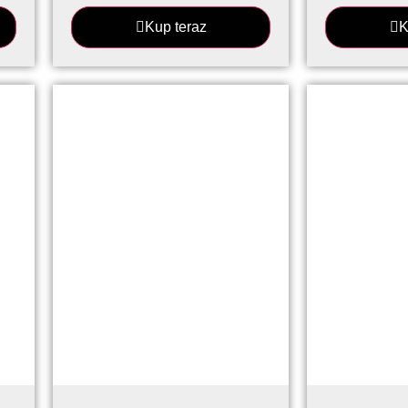
Kup teraz
K