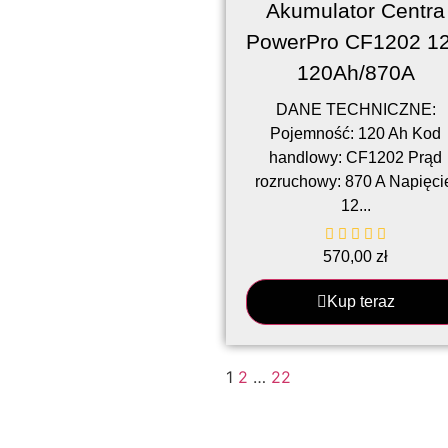
Akumulator Centra
PowerPro CF1202 1
120Ah/870A
DANE TECHNICZNE:
Pojemność: 120 Ah Kod
handlowy: CF1202 Prąd
rozruchowy: 870 A Napięci
12...
570,00
zł
Kup teraz
1
2
…
22