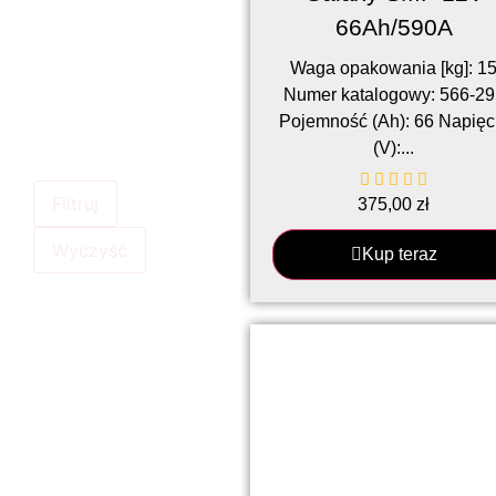
66Ah/590A
Waga opakowania [kg]: 1
Numer katalogowy: 566-29
Pojemność (Ah): 66 Napięc
(V):...
Filtruj
375,00
zł
Wyczyść
Kup teraz