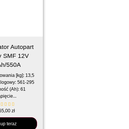
tor Autopart
y SMF 12V
Ah/550A
wania [kg]: 13,5
logowy: 561-295
ość (Ah): 61
pięcie...
65,00
zł
up teraz