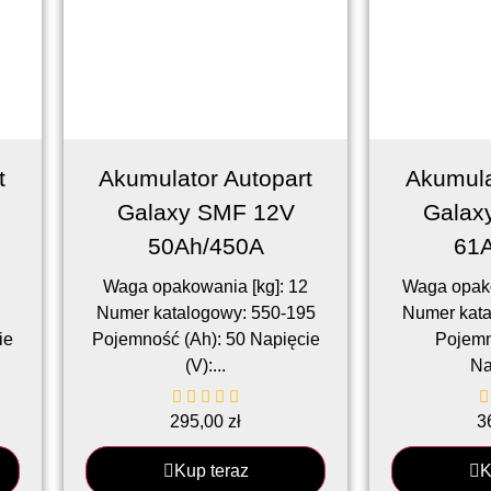
t
Akumulator Autopart
Akumula
Galaxy SMF 12V
Galax
50Ah/450A
61
Waga opakowania [kg]: 12
Waga opako
Numer katalogowy: 550-195
Numer kata
ie
Pojemność (Ah): 50 Napięcie
Pojemn
(V):...
Na
295,00
zł
3
Kup teraz
K