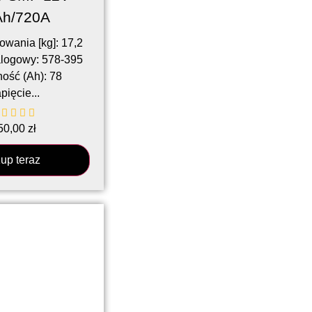
Ah/720A
wania [kg]: 17,2
logowy: 578-395
ość (Ah): 78
pięcie...
50,00
zł
up teraz