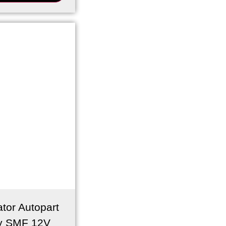
tor Autopart
y SMF 12V