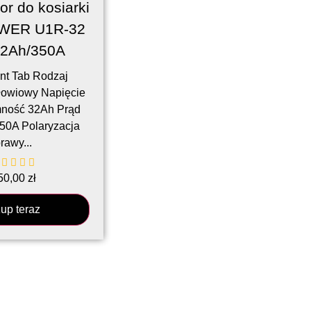
r do kosiarki
WER U1R-32
32Ah/350A
nt Tab Rodzaj
owiowy Napięcie
ność 32Ah Prąd
350A Polaryzacja
rawy...
50,00
zł
up teraz