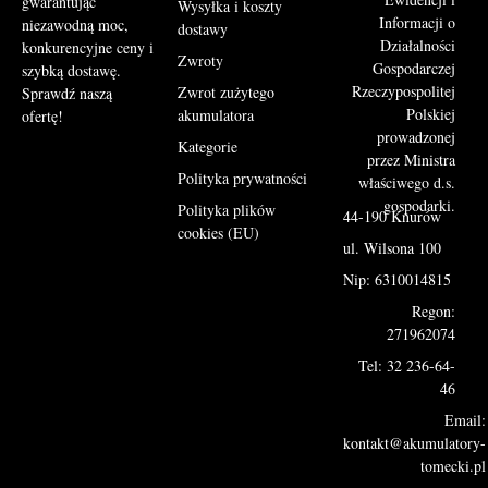
gwarantując
Wysyłka i koszty
Informacji o
niezawodną moc,
dostawy
Działalności
konkurencyjne ceny i
Zwroty
Gospodarczej
szybką dostawę.
Rzeczypospolitej
Zwrot zużytego
Sprawdź naszą
Polskiej
akumulatora
ofertę!
prowadzonej
Kategorie
przez Ministra
Polityka prywatności
właściwego d.s.
gospodarki.
Polityka plików
44-190 Knurów
cookies (EU)
ul. Wilsona 100
Nip: 6310014815
Regon:
271962074
Tel: 32 236-64-
46
Email:
kontakt@akumulatory-
tomecki.pl