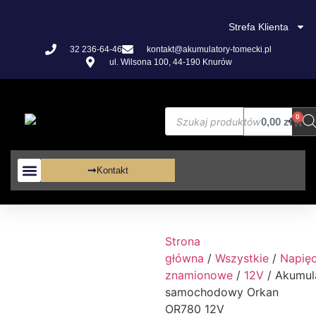
Strefa Klienta
32 236-64-46
kontakt@akumulatory-tomecki.pl
ul. Wilsona 100, 44-190 Knurów
0
0,00
zł
Kontakt
Akumulatory VRLA
Strona
główna
/
Wszystkie
/
Napięc
znamionowe
/
12V
/ Akumul
samochodowy Orkan
OR780 12V