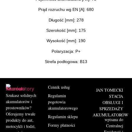
Prąd rozruchu wg EN [A]: 680
Długość [mm]: 278
Szerokość [mm]: 175
Wysokość [mm]: 190
Polaryzacja: P+
Strefa podłogowa: B13
Cennik usług
JAN TOMECKI
Szukasz solidnych
Regulamin
STACJA
akumulatorów i
pogotowia
OBSŁUGI I
prostowników?
akumulatorowego
SPRZEDAŻY
Oferujemy trwałe
AKUMULATORÓW
Regulamin sklepu
wpisana do
produkty do aut,
Formy płatności
Centralnej
motocykli i łodzi,
Ewidencji i