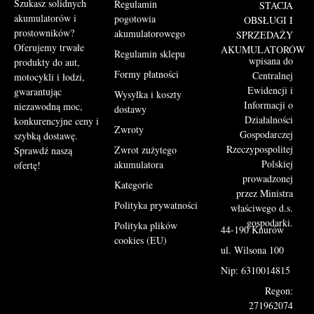
Szukasz solidnych
Regulamin
STACJA
akumulatorów i
pogotowia
OBSŁUGI I
prostowników?
akumulatorowego
SPRZEDAŻY
Oferujemy trwałe
AKUMULATORÓW
Regulamin sklepu
wpisana do
produkty do aut,
Formy płatności
Centralnej
motocykli i łodzi,
Ewidencji i
gwarantując
Wysyłka i koszty
Informacji o
niezawodną moc,
dostawy
Działalności
konkurencyjne ceny i
Zwroty
Gospodarczej
szybką dostawę.
Rzeczypospolitej
Zwrot zużytego
Sprawdź naszą
Polskiej
akumulatora
ofertę!
prowadzonej
Kategorie
przez Ministra
Polityka prywatności
właściwego d.s.
gospodarki.
Polityka plików
44-190 Knurów
cookies (EU)
ul. Wilsona 100
Nip: 6310014815
Regon:
271962074