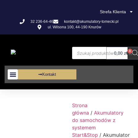
Strefa Klienta
32 236-64-46
kontakt@akumulatory-tomecki.pl
ul. Wilsona 100, 44-190 Knurów
0
0,00
zł
Kontakt
Akumulatory VRLA
Strona
główna
/
Akumulatory
do samochodów z
systemem
Start&Stop
/ Akumulator