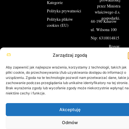
Kategorie
przez Ministra
Polityka prywatności
właściwego d.s.
gospodarki.
Polityka plików
44-190 Knurów
cookies (EU)
ul. Wilsona 100
Nip: 6310014815
Regon:
271962074
Zarządzaj zgodą
Tel: 32 236-64-
46
Aby zapewnić jak najlepsze wrażenia, korzystamy z technologii, takich jak
pliki cookie, do przechowywania i/lub uzyskiwania dostępu do informacji o
Email:
urządzeniu. Zgoda na te technologie pozwoli nam przetwarzać dane, takie j
kontakt@akumulatory-
zachowanie podczas przeglądania lub unikalne identyfikatory na tej stronie.
tomecki.pl
Brak wyrażenia zgody lub wycofanie zgody może niekorzystnie wpłynąć na
niektóre cechy i funkcje.
Akceptuję
Odmów