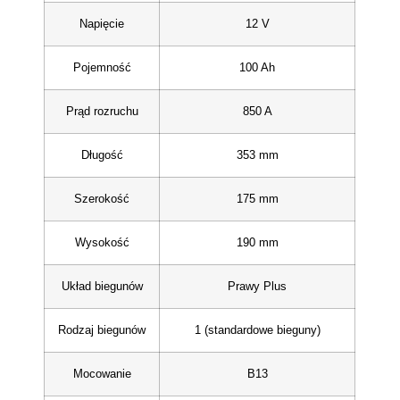
Napięcie
12 V
Pojemność
100 Ah
Prąd rozruchu
850 A
Długość
353 mm
Szerokość
175 mm
Wysokość
190 mm
Układ biegunów
Prawy Plus
Rodzaj biegunów
1 (standardowe bieguny)
Mocowanie
B13