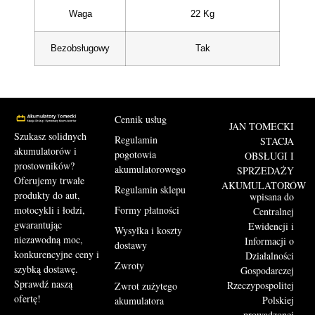
Waga
22 Kg
Bezobsługowy
Tak
Cennik usług
JAN TOMECKI
Szukasz solidnych
Regulamin
STACJA
akumulatorów i
pogotowia
OBSŁUGI I
prostowników?
akumulatorowego
SPRZEDAŻY
Oferujemy trwałe
AKUMULATORÓW
Regulamin sklepu
produkty do aut,
wpisana do
motocykli i łodzi,
Formy płatności
Centralnej
gwarantując
Ewidencji i
Wysyłka i koszty
niezawodną moc,
Informacji o
dostawy
konkurencyjne ceny i
Działalności
Zwroty
szybką dostawę.
Gospodarczej
Sprawdź naszą
Rzeczypospolitej
Zwrot zużytego
ofertę!
Polskiej
akumulatora
prowadzonej