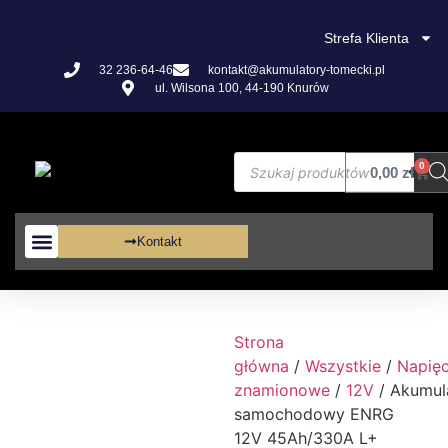
Strefa Klienta
32 236-64-46
kontakt@akumulatory-tomecki.pl
ul. Wilsona 100, 44-190 Knurów
0
0,00
zł
Kontakt
Akumulatory VRLA
Strona
główna
/
Wszystkie
/
Napięc
znamionowe
/
12V
/ Akumul
samochodowy ENRG
12V 45Ah/330A L+