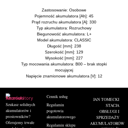
Zastosowanie:
Osobowe
Pojemność akumulatora [Ah]:
45
Prąd rozruchu akumulatora [A]:
330
Typ akumulatora:
Rozruchowy
Biegunowość akumulatora:
L+
Model akumulatora:
CLASSIC
Długość [mm]:
238
Szerokość [mm]:
129
Wysokość [mm]:
227
Typ mocowania akumulatora:
B00 – brak stopki
mocującej
Napięcie znamionowe akumulatora [V]:
12
Cennik usług
JAN TOMECKI
Szukasz solidnych
Regulamin
STACJA
akumulatorów i
pogotowia
OBSŁUGI I
prostowników?
akumulatorowego
SPRZEDAŻY
Oferujemy trwałe
AKUMULATORÓW
Regulamin sklepu