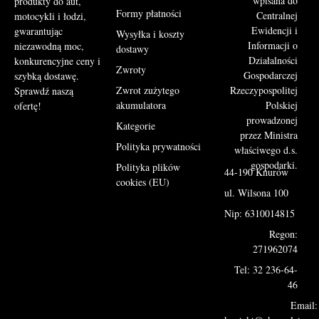
wpisana do
produkty do aut,
Formy płatności
Centralnej
motocykli i łodzi,
Ewidencji i
gwarantując
Wysyłka i koszty
Informacji o
niezawodną moc,
dostawy
Działalności
konkurencyjne ceny i
Zwroty
Gospodarczej
szybką dostawę.
Rzeczypospolitej
Zwrot zużytego
Sprawdź naszą
Polskiej
akumulatora
ofertę!
prowadzonej
Kategorie
przez Ministra
Polityka prywatności
właściwego d.s.
gospodarki.
Polityka plików
44-190 Knurów
cookies (EU)
ul. Wilsona 100
Nip: 6310014815
Regon:
271962074
Tel: 32 236-64-
46
Email: