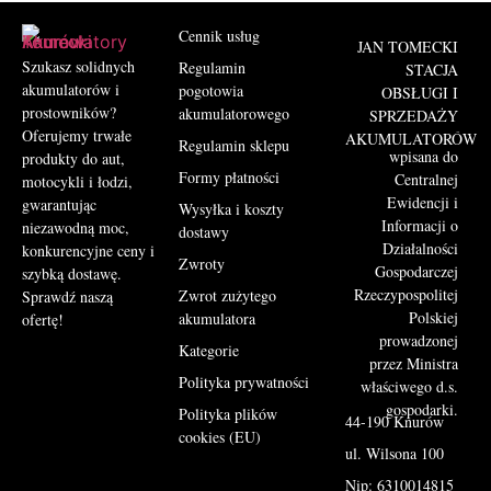
Cennik usług
JAN TOMECKI
Szukasz solidnych
Regulamin
STACJA
akumulatorów i
pogotowia
OBSŁUGI I
prostowników?
akumulatorowego
SPRZEDAŻY
Oferujemy trwałe
AKUMULATORÓW
Regulamin sklepu
wpisana do
produkty do aut,
Formy płatności
Centralnej
motocykli i łodzi,
Ewidencji i
gwarantując
Wysyłka i koszty
Informacji o
niezawodną moc,
dostawy
Działalności
konkurencyjne ceny i
Zwroty
Gospodarczej
szybką dostawę.
Rzeczypospolitej
Zwrot zużytego
Sprawdź naszą
Polskiej
akumulatora
ofertę!
prowadzonej
Kategorie
przez Ministra
Polityka prywatności
właściwego d.s.
gospodarki.
Polityka plików
44-190 Knurów
cookies (EU)
ul. Wilsona 100
Nip: 6310014815