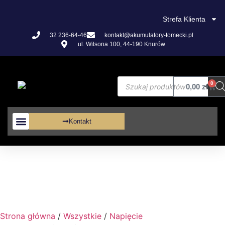
Strefa Klienta
32 236-64-46
kontakt@akumulatory-tomecki.pl
ul. Wilsona 100, 44-190 Knurów
0
0,00
zł
Kontakt
Akumulatory VRLA
Strona główna
/
Wszystkie
/
Napięcie