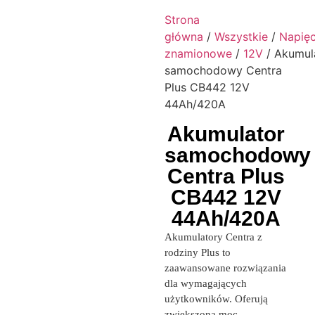
Strona
główna
/
Wszystkie
/
Napięc
znamionowe
/
12V
/ Akumul
samochodowy Centra
Plus CB442 12V
44Ah/420A
Akumulator
samochodowy
Centra Plus
CB442 12V
44Ah/420A
Akumulatory Centra z
rodziny Plus to
zaawansowane rozwiązania
dla wymagających
użytkowników. Oferują
zwiększoną moc