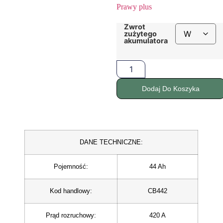
Prawy plus
Zwrot
zużytego
akumulatora
Dodaj Do Koszyka
DANE TECHNICZNE:
Pojemność
:
44 Ah
Kod handlowy
:
CB442
Prąd rozruchowy
:
420 A