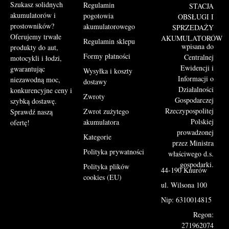
Szukasz solidnych
Regulamin
STACJA
akumulatorów i
pogotowia
OBSŁUGI I
prostowników?
akumulatorowego
SPRZEDAŻY
Oferujemy trwałe
AKUMULATORÓW
Regulamin sklepu
wpisana do
produkty do aut,
Formy płatności
Centralnej
motocykli i łodzi,
Ewidencji i
gwarantując
Wysyłka i koszty
Informacji o
niezawodną moc,
dostawy
Działalności
konkurencyjne ceny i
Zwroty
Gospodarczej
szybką dostawę.
Rzeczypospolitej
Zwrot zużytego
Sprawdź naszą
Polskiej
akumulatora
ofertę!
prowadzonej
Kategorie
przez Ministra
Polityka prywatności
właściwego d.s.
gospodarki.
Polityka plików
44-190 Knurów
cookies (EU)
ul. Wilsona 100
Nip: 6310014815
Regon:
271962074