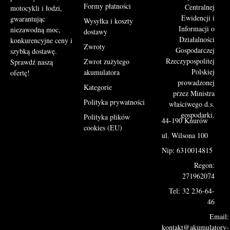
Formy płatności
Centralnej
motocykli i łodzi,
Ewidencji i
gwarantując
Wysyłka i koszty
Informacji o
niezawodną moc,
dostawy
Działalności
konkurencyjne ceny i
Zwroty
Gospodarczej
szybką dostawę.
Rzeczypospolitej
Zwrot zużytego
Sprawdź naszą
Polskiej
akumulatora
ofertę!
prowadzonej
Kategorie
przez Ministra
Polityka prywatności
właściwego d.s.
gospodarki.
Polityka plików
44-190 Knurów
cookies (EU)
ul. Wilsona 100
Nip: 6310014815
Regon:
271962074
Tel: 32 236-64-
46
Email:
kontakt@akumulatory-