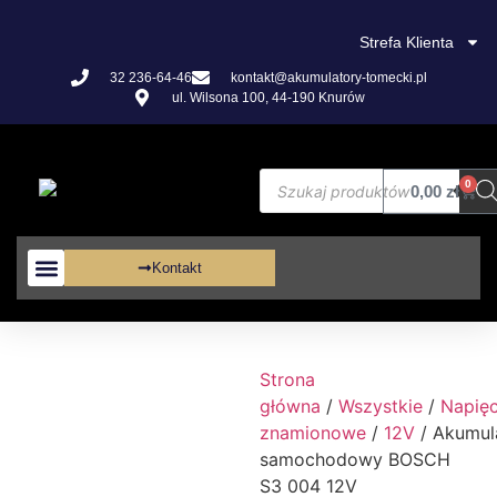
Strefa Klienta
32 236-64-46
kontakt@akumulatory-tomecki.pl
ul. Wilsona 100, 44-190 Knurów
0
0,00
zł
Kontakt
Akumulatory VRLA
Strona
główna
/
Wszystkie
/
Napięc
znamionowe
/
12V
/ Akumul
samochodowy BOSCH
S3 004 12V