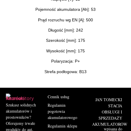
Pojemność akumulatora [Ah]: 53
Prąd rozruchu wg EN [A]: 500
Długość [mm]: 242
Szerokość [mm]: 175
Wysokość [mm]: 175
Polaryzacja: P+
Strefa podłogowa: B13
Cennik usług
JAN TOMECKI
Szukasz solidnych
Regulamin
STACJA
akumulatorów i
pogotowia
OBSŁUGI I
prostowników?
akumulatorowego
SPRZEDAŻY
Oferujemy trwałe
AKUMULATORÓW
Regulamin sklepu
wpisana do
produkty do aut,