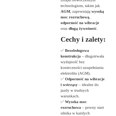
Dzięki nowoczesnym
technologiom, takim jak
AGM
, zapewniają
wysoką
moc rozruchową
,
odporność na wibracje
oraz
długą żywotność
.
Cechy i zalety:
✅
Bezobsługowa
konstrukcja
– długotrwała
wydajność bez
konieczności uzupełniania
elektrolitu (AGM).
✅
Odporność na wibracje
i wstrząsy
– idealne do
jazdy w trudnych
warunkach.
✅
Wysoka moc
rozruchowa
– pewny start
silnika w każdych