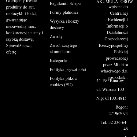
Oferujemy trwałe
AKUMULATORÓW
Regulamin sklepu
wpisana do
produkty do aut,
Formy płatności
Centralnej
motocykli i łodzi,
Ewidencji i
gwarantując
Wysyłka i koszty
Informacji o
niezawodną moc,
dostawy
Działalności
konkurencyjne ceny i
Zwroty
Gospodarczej
szybką dostawę.
Rzeczypospolitej
Zwrot zużytego
Sprawdź naszą
Polskiej
akumulatora
ofertę!
prowadzonej
Kategorie
przez Ministra
Polityka prywatności
właściwego d.s.
gospodarki.
Polityka plików
44-190 Knurów
cookies (EU)
ul. Wilsona 100
Nip: 6310014815
Regon:
271962074
Tel: 32 236-64-
46