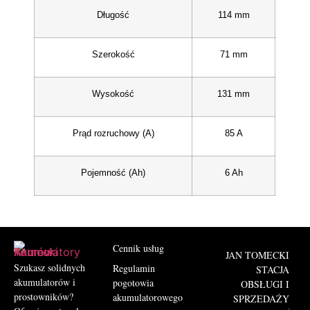
Długość
114 mm
Szerokość
71 mm
Wysokość
131 mm
Prąd rozruchowy (A)
85 A
Pojemność (Ah)
6 Ah
Cennik usług
JAN TOMECKI
Szukasz solidnych
Regulamin
STACJA
akumulatorów i
pogotowia
OBSŁUGI I
prostowników?
akumulatorowego
SPRZEDAŻY