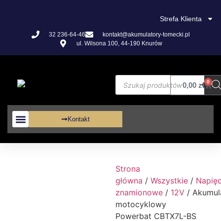
Strefa Klienta
32 236-64-46
kontakt@akumulatory-tomecki.pl
ul. Wilsona 100, 44-190 Knurów
0
0,00
zł
Kontakt
Akumulatory VRLA
Strona
główna
/
Wszystkie
/
Napięc
znamionowe
/
12V
/ Akumul
motocyklowy
Powerbat CBTX7L-BS