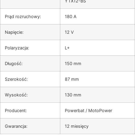
YTX12-BS
Prąd rozruchowy
:
180 A
Napięcie
:
12 V
Polaryzacja
:
L+
Długość
:
150 mm
Szerokość
:
87 mm
Wysokość
:
130 mm
Producent
:
Powerbat / MotoPower
Gwarancja
:
12 miesięcy