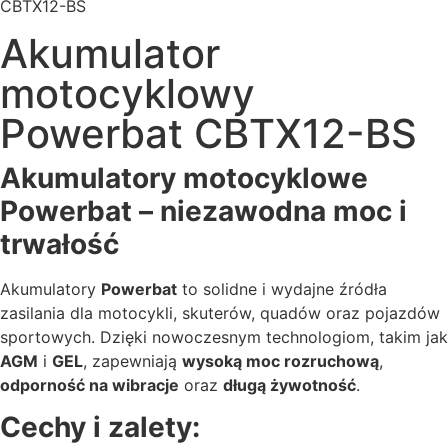
CBTX12-BS
Akumulator
motocyklowy
Powerbat CBTX12-BS
Akumulatory motocyklowe
Powerbat – niezawodna moc i
trwałość
Akumulatory
Powerbat
to solidne i wydajne źródła
zasilania dla motocykli, skuterów, quadów oraz pojazdów
sportowych. Dzięki nowoczesnym technologiom, takim jak
AGM
i
GEL
, zapewniają
wysoką moc rozruchową
,
odporność na wibracje
oraz
długą żywotność
.
Cechy i zalety: