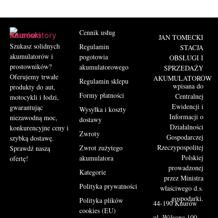
Cennik usług
JAN TOMECKI
Szukasz solidnych
Regulamin
STACJA
akumulatorów i
pogotowia
OBSŁUGI I
prostowników?
akumulatorowego
SPRZEDAŻY
Oferujemy trwałe
AKUMULATORÓW
Regulamin sklepu
wpisana do
produkty do aut,
Formy płatności
Centralnej
motocykli i łodzi,
Ewidencji i
gwarantując
Wysyłka i koszty
Informacji o
niezawodną moc,
dostawy
Działalności
konkurencyjne ceny i
Zwroty
Gospodarczej
szybką dostawę.
Rzeczypospolitej
Zwrot zużytego
Sprawdź naszą
Polskiej
akumulatora
ofertę!
prowadzonej
Kategorie
przez Ministra
Polityka prywatności
właściwego d.s.
gospodarki.
Polityka plików
44-190 Knurów
cookies (EU)
ul. Wilsona 100