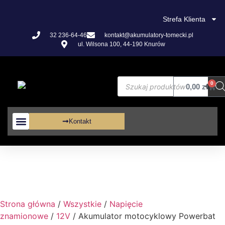
Strefa Klienta
32 236-64-46
kontakt@akumulatory-tomecki.pl
ul. Wilsona 100, 44-190 Knurów
0
0,00
zł
Kontakt
Akumulatory VRLA
Strona główna
/
Wszystkie
/
Napięcie
znamionowe
/
12V
/ Akumulator motocyklowy Powerbat