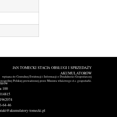
JAN TOMECKI STACJA OBSŁUGI I SPRZEDAŻY
AKUMULATORÓW
wpisana do Centralnej Ewidencji i Informacji o Działalności Gospodarczej
pospolitej Polskiej prowadzonej przez Ministra właściwego d.s. gospodarki.
nurów
na 100
014815
71962074
36-64-46
ntakt@akumulatory-tomecki.pl