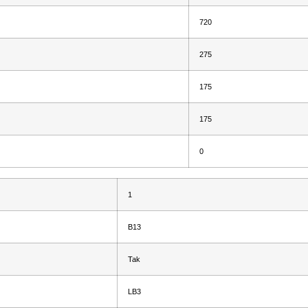
720
275
175
175
0
1
B13
Tak
LB3