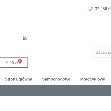
32 236-6
0
0,00
zł
Strona główna
Samochodowe
Motocyklowe