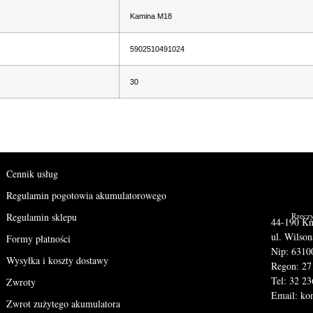
Kamina M18
5902510491024
30
Cennik usług
Regulamin pogotowia akumulatorowego
Regulamin sklepu
Rzeczy
44-190 K
ul. Wilso
Formy płatności
Nip: 6310
Wysyłka i koszty dostawy
Regon: 2
Tel: 32 2
Zwroty
Email: ko
Zwrot zużytego akumulatora